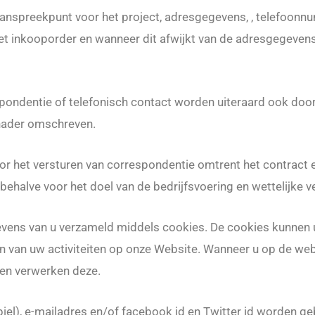
 aanspreekpunt voor het project, adresgegevens, , telefoonn
het inkooporder en wanneer dit afwijkt van de adresgegeve
spondentie of telefonisch contact worden uiteraard ook doo
 nader omschreven.
r het versturen van correspondentie omtrent het contract e
ehalve voor het doel van de bedrijfsvoering en wettelijke ve
ns van u verzameld middels cookies. De cookies kunnen uw
 van uw activiteiten op onze Website. Wanneer u op de webs
 en verwerken deze.
l), e-mailadres en/of facebook id en Twitter id worden geb