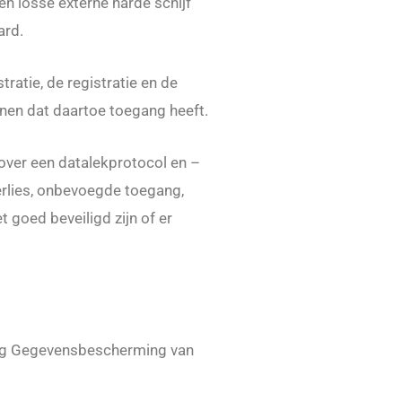
n losse externe harde schijf
ard.
tie, de registratie en de
onen dat daartoe toegang heeft.
over een datalekprotocol en –
rlies, onbevoegde toegang,
goed beveiligd zijn of er
ing Gegevensbescherming van