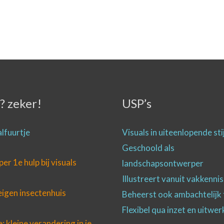
? zeker!
USP’s
lfuurtje
Visuals in uiteenlopende sti
Geschoold als
r 1e hulp bij visuals
landschapsontwerper
Illustreert vanuit vakkennis
eigen insectenhuis
Beheerst ook ambachtelijk
Flexibel qua inzet en uitwer
e: kleine verandering in je