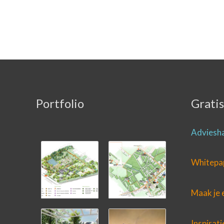
Portfolio
Gratis
Adviesha
Whitepape
Maak je 
Inspirati