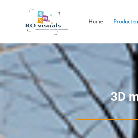
Ga
naar
Home
Producten
de
inhoud
3D m