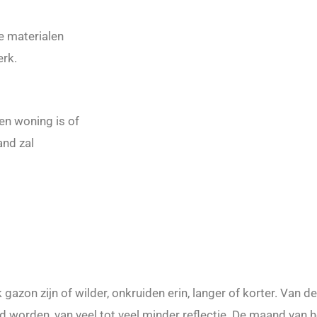
e materialen
erk.
en woning is of
and zal
 gazon zijn of wilder, onkruiden erin, langer of korter. Van 
d worden, van veel tot veel minder reflectie. De maand van he