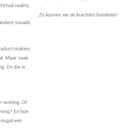
rtual reality.
Zo kunnen we de krachten bundelen!
andere visuals
iaduct maken,
al. Maar vaak
g. En die is
n woning. Of
eving? En hoe
 nogal een