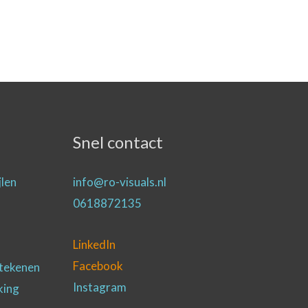
Snel contact
jlen
info@ro-visuals.nl
0618872135
LinkedIn
Facebook
 tekenen
Instagram
king