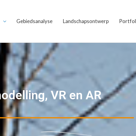
Gebiedsanalyse
Landschapsontwerp
Portfol
odelling, VR en AR